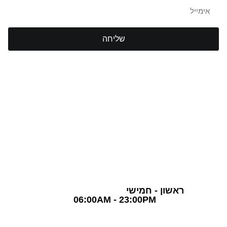
שליחה
TLV Gym Club
חדר כושר תל אביב
03-5757870
שעות פעילות
ראשון - חמישי
06:00AM - 23:00PM