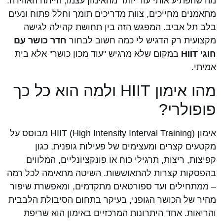
מה שהפתיע אותי עוד יותר מהאימון עצמו, הייתה האווירה:
מתאמנים מחייכים, צוות מדריכים תומך וחלל פתוח ונעים
בלב תל אביב. המפגש הזה בין תחושת קהילה לגישה
מקצועית רק הדגיש לי כמה חשוב לבחור
חדר כושר עם
חוגי HIIT
במקום שלא מרגיש "עוד מכון כושר" אלא בית
אמיתי.
מהו אימון HIIT ולמה הוא כל כך
פופולרי?
אימון HIIT (High Intensity Interval Training) מבוסס על
מקטעים קצרים ומעצימים של פעילות גופנית, כגון
קפיצות, ריצות, תרגילי כוח או פונקציונליים, המלווים
בהפסקות קצרות להתאוששות. השיטה מתאימה לכל רמה
– ממתחילים ועד ספורטאים מתקדמים, ומאפשרת שיפור
מהיר של הכושר הגופני, בעיקר בתחום הסיבולת הלבבית
והריאות. אחד היתרונות המרכזיים באימון הוא שריפת