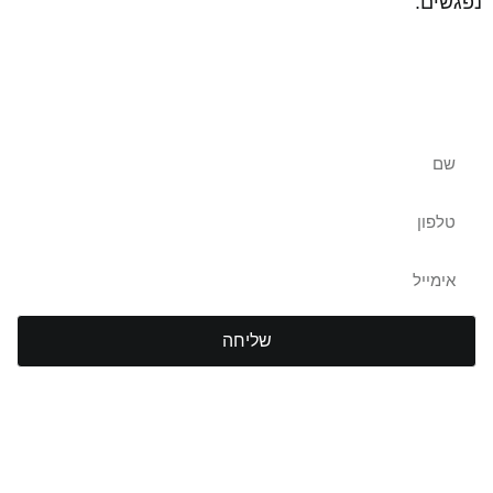
נפגשים.
שאלות נוספות? צרו איתנו קשר
שליחה
TLV Gym Club
חדר כושר תל אביב