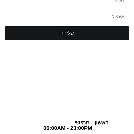
שליחה
TLV Gym Club
חדר כושר תל אביב
03-5757870
שעות פעילות
ראשון - חמישי
06:00AM - 23:00PM