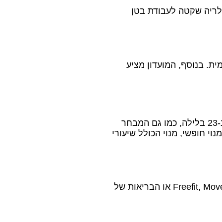
ודי, גלריה שקטה לעבודת בטן
ית. בנוסף, המועדון מציע
ב-TLV Gym Club יודעים שלכל אחד יש לוח זמנים משלו. שעות הפעילות הארוכות, המתחילות מ-6 בבוקר ומסתיימות ב-23 בלילה, כמו גם המבחר
י חופשי, מנוי הכולל שיעורי
הנגישות היא הקלף המנצח של TLV Gym Club. מרחק קצר ממרכז תל אביב, עם אופציות קלות לכניסה דרך פריפיט, Freefit, MoveIt או הבריאות של