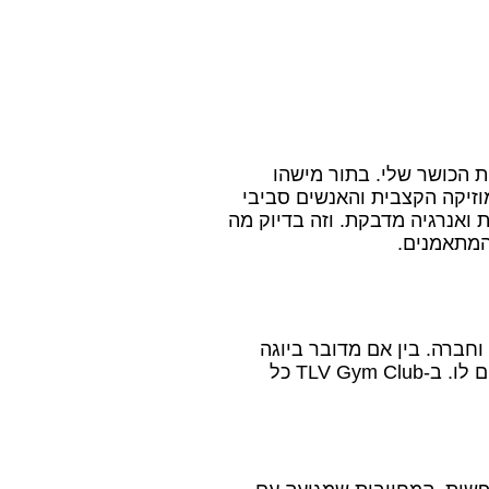
ת הכושר שלי. בתור מישהו
וזיקה הקצבית והאנשים סביבי
 ואנרגיה מדבקת. וזה בדיוק מה
וחברה. בין אם מדובר ביוגה
מרגיעה, פילאטיס מאתגר, אימון HIIT אינטנסיבי או אפילו שיעור ערסלים ייחודי, כל אחד יכול למצוא את המשהו שמתאים לו. ב-TLV Gym Club כל