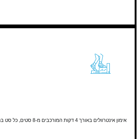
אימון אינטרוולים באורך 4 דקות המורכבים מ-8 סטים, כל סט בנוי מ- 20 שניות פעילות ו-10 שניות מנוחה. אימון קצר, ממוקד ואינטנסיבי. האימון הוא תוצאה של מחקר והוכח מדעית כאפקטיבי מאוד.