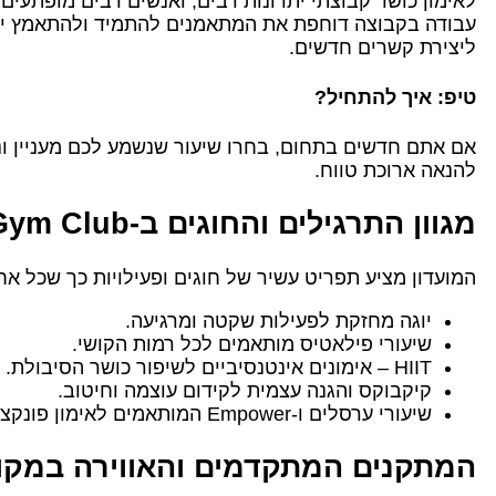
לאימון כושר קבוצתי יתרונות רבים, ואנשים רבים מופתע
עבודה בקבוצה דוחפת את המתאמנים להתמיד ולהתאמץ יו
ליצירת קשרים חדשים.
טיפ: איך להתחיל?
אם אתם חדשים בתחום, בחרו שיעור שנשמע לכם מעניין ונו
להנאה ארוכת טווח.
מגוון התרגילים והחוגים ב-TLV Gym Club
המועדון מציע תפריט עשיר של חוגים ופעילויות כך שכל אח
יוגה מחזקת לפעילות שקטה ומרגיעה.
שיעורי פילאטיס מותאמים לכל רמות הקושי.
HIIT – אימונים אינטנסיביים לשיפור כושר הסיבולת.
קיקבוקס והגנה עצמית לקידום עוצמה וחיטוב.
שיעורי ערסלים ו-Empower המותאמים לאימון פונקציונלי חדשני.
המתקנים המתקדמים והאווירה במקו