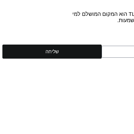
תהיו חלק מקהילה חיה, דינאמית ושוקקת. עם מבחר עשיר של חוגים, מתקנים מתקדמים ואווירה מחבקת, TLV Gym Club הוא המקום המושלם למי
שמעות.
שליחה