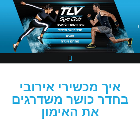
איך מכשירי אירובי
בחדר כושר משדרגים
את האימון