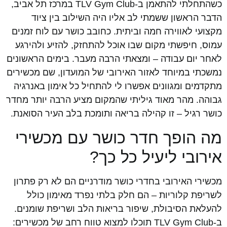
כשהתחלתי להתאמן ב-TLV Gym Club במרכז תל אביב,
הדבר הראשון ששמתי לב אליו היה השילוב בין ציוד
מקצועי לאווירה חמה וביתית. כחובב כושר עם לוח זמנים
עמוס, חיפשתי מקום שבו אוכל להתחזק, להזיע ולהירגע
לאחר יום עבודה – ומצאתי הרבה מעבר. בימים הראשונים
נמשכתי במיוחד לאזור האירובי של המועדון, שם מכשירים
מתקדמים ומגוונים אפשרו לי להתחיל כל אימון באנרגיה
גבוהה. מהר מאוד גיליתי שהמקום מציע הרבה יותר מחדר
כושר רגיל – זו קהילה בריאה ותומכת בלב העיר הסואנת.
מה הופך חדר כושר עם מכשירי
אירובי ליעיל כל כך?
מכשירי האירובי בחדרי כושר מודרניים הם לא רק פתרון
לשריפת קלוריות – הם חלק בלתי נפרד מאימון כולל
להעלאת הסיבולת, שיפור בריאות הלב ושריפת שומנים.
ב-TLV Gym Club תוכלו למצוא טווח רחב של מכשירים: