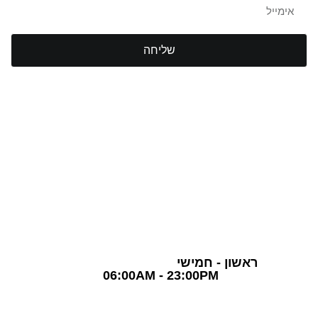
שליחה
TLV Gym Club
חדר כושר תל אביב
03-5757870
שעות פעילות
ראשון - חמישי
06:00AM - 23:00PM