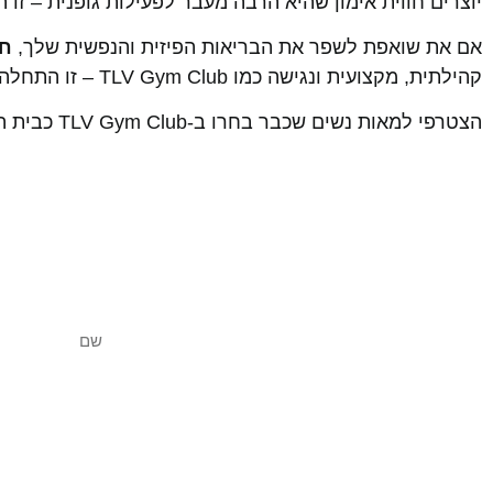
יוצרים חווית אימון שהיא הרבה מעבר לפעילות גופנית – זו 
אם את שואפת לשפר את הבריאות הפיזית והנפשית שלך,
חד
קהילתית, מקצועית ונגישה כמו TLV Gym Club – זו התחלה חדשה ומרגשת שמחכה לך ממש בלב העיר.
הצטרפי למאות נשים שכבר בחרו ב-TLV Gym Club כבית הכושר שלהן, ובואי לגלות דרך חדשה לחיים בריאים, חברתיים ומלאי השראה.
שאלו
Gym Club
חדר כושר ת