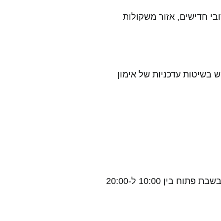
ירי אירובי חדישים, אזור משקולות
ש בשיטות עדכניות של אימון
המועדון פתוח משעות הבוקר המוקדמות ועד הלילה – ראשון עד חמישי מ-6:00 בבוקר ועד 23:00, שישי בוקר קצר יותר, ובשבת פתוח בין 10:00 ל-20:00