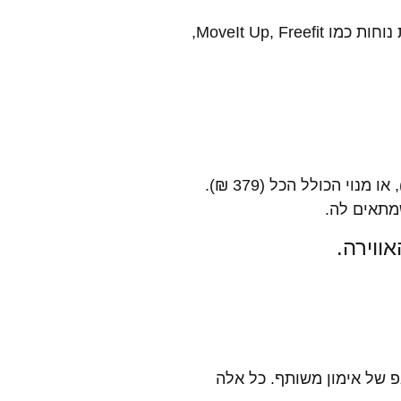
החדר ממוקם בלב תל אביב, קרוב לתחבורה ציבורית ועם מגוון אפשרויות הגעה – ובנוסף, אפשר להיכנס דרך אפליקציות נוחות כמו MoveIt Up, Freefit,
בין אם את מתעמלת קבועה, מתחילה או פשוט רוצה לנסות: תוכלי לבחור מבין מנוי חופשי (199 ₪), מנוי סטודיו (299 ₪), או מנוי הכולל הכל (379 ₪).
מתאים לה.
טסאפ של אימון משותף. כל אלה