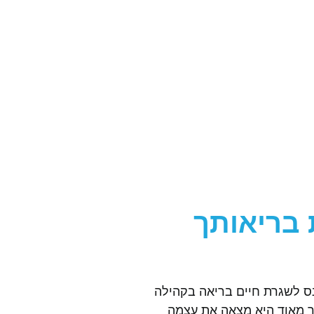
 בריאותך
נס לשגרת חיים בריאה בקהילה
ות במכוני כושר שונים השאירו אותה מרוחקת וחסרת מוטיבציה, עד שגילתה את TLV Gym Club. מהר מאוד היא מצאה את עצמה