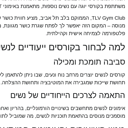
משתתפת בקורסי יוגה עם נשים נוספות, מתאמנת באימוני HIIT סטודיו ומתחזקת באופן כללי – לא רק פיזית, אלא גם מנטלית וחברתית.
TLV Gym Club, הממוקם בלב תל אביב, מציע חוו
מנוסה – המקום הזה יאפשר לך לפתח שגרת כושר מגוונת, מ
פלטפורמה לצמיחה אישית וקהילתית.
למה לבחור בקורסים ייעודיים לנש
סביבה תומכת ומכילה
קורסים לנשים יוצרים מרחב נוח ונעים, שבו ניתן להתאמן
תחושת שייכות שמגבירה את המוטיבציה ותחושת ההצלחה.
התאמה לצרכים הייחודיים של נשים
אימונים לנשים מתחשבים בשינויים הורמונליים, בהריון ואחר
מוסמכים מנוסים בהתאמת תוכניות לנשים, מה שמוביל לתוצא