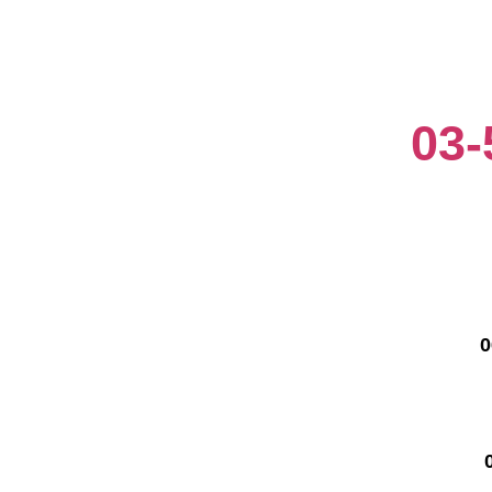
TLV 
ל אביב
03-
 -
-