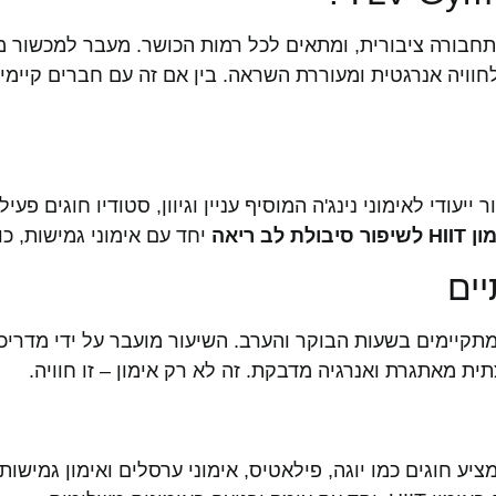
וקרוב לתחבורה ציבורית, ומתאים לכל רמות הכושר. מעבר למכשור מ
חוויה אנרגטית ומעוררת השראה. בין אם זה עם חברים קיימ
יעודי לאימוני נינג'ה המוסיף עניין וגיוון, סטודיו חוגים פעי
יפור סיבולת לב ריאה
יחד עם אימוני גמישות, כו
תן להשתתף באימוני HIIT קבוצתיים שמתקיימים בשעות הבוקר והערב. השיעור מועבר 
ת מאתגרת ואנרגיה מדבקת. זה לא רק אימון – זו חוויה.
ע חוגים כמו יוגה, פילאטיס, אימוני ערסלים ואימון גמישות. 