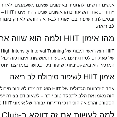
ייחו
ובסיבולת. השיפור בבריאות הלב-ריאה הורגש לא רק בזמן ה
לב ריאה
.
מהו אימון HIIT ולמה הוא שווה את זה?
T
של פעילות, לסירוגין עם מקטעי התאוששות. אימון כזה יכול ל
המרכזי הוא באפקטיביות: שיפור ניכר בכושר בזמן קצר יחסי
אימון HIIT לשיפור סיבולת לב ריאה
אחד היתרונות הגדולים של HIIT הו
הזה מאמן את הלב לתפקד טוב יותר – לשאוב דם בצורה יעי
הספורט והרפואה הוכיחו כי תדירות גבוהה של אימוני HIIT משפרת משמעותית את הבריאות הכללית ואת ההגנה מפני מחלות לב.
למה לעשות את זה דווקא ב-TLV Gym Club?