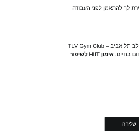
ישי בין 7:00–18:00, ושבת בין 10:00–20:00 – גמישות שמאפשרת לך להתאמן לפני העבודה
אם אתם מחפשים דרך לחזק את הבריאות שלכם, לשפר את הכושר הקרדיו-וסקולרי וליהנות מחוויה קהילתית וחברתית בלב תל אביב – TLV Gym Club
אימון HIIT לשיפור
קשר
שליחה