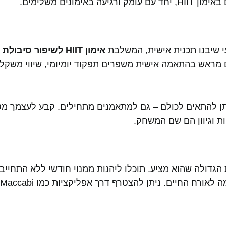
נים משלימים.
עי שיבנו תכנית אישית, המשלבת
אימון HIIT לשיפור סיבולת לב ריאה
ם מראש בהתאמה אישית משפרים תפקוד יומיומי, שיווי משקל ו
א התאמנת בעבר באינטנסיביות, התחל בקטן. HIIT ניתן להתאים לכולם – גם למתאמנים מתחיל
ות וגיוון הם שם המשחק.
טים של TLV Gym Club הוא הגמישות הגדולה שהוא מציע. תוכלו ליהנות ממנוי חודשי לל