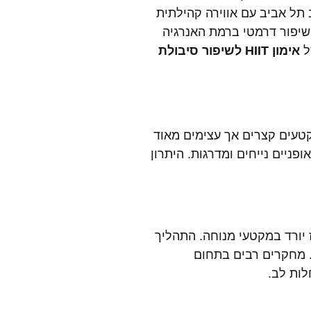
ר בדיקה קצרה הוא מצא את TLV Gym Club, מועדון כושר בלב תל אביב עם אווירה קהילתית
ספר שבועות הרגיש שיפור דרמטי ברמת האנרגיה
ל
אימון HIIT לשיפור סיבולת
בשיטה המתבססת על מקטעים קצרים אך עצימים מאוד
פניים נייחים ומדרגות. היתרון
בית ואז יורד במקטעי מנוחה. התהליך
. מחקרים רבים בתחום