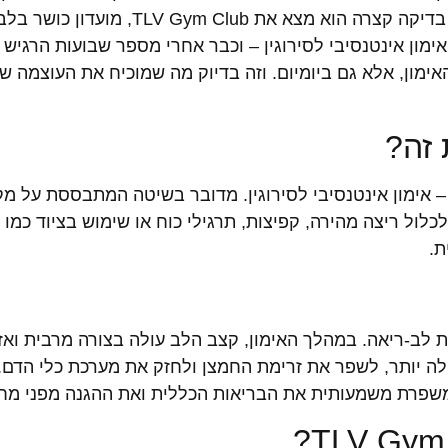
אנשים חדשים ולהתמיד באימונים שאינם משעממים. לאח
דית. אחד השיעורים הראשונים שניסה היה אימון HIIT – אימון אינטנסיבי לסירוגין – וכבר אחרי מ
אימון, אלא גם ביומיום. וזה בדיוק מה שמוכיח את העוצמה ש
HII הוא ראשי תיבות של High Intensity Interval Training – אימון אינטנסיבי לסירוגין. מדובר 
כלול ריצה מהירה, קפיצות, תרגילי כוח או שימוש בציוד כמו או
ת.
א תרומתו לשיפור סיבולת לב-ריאה. במהלך האימון, קצב הלב עולה בצורה מר
לה יותר, לשפר את זרימת החמצן ולחזק את מערכת כלי הדם