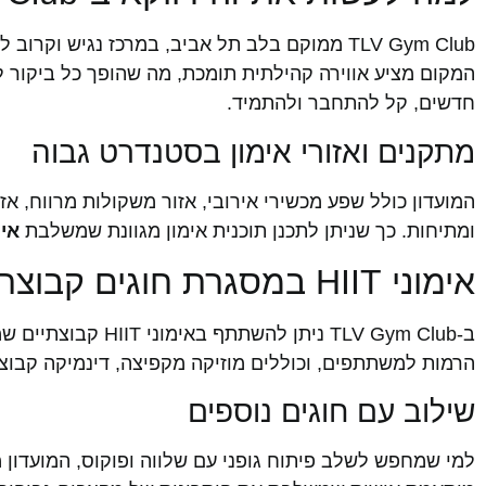
TLV Gym Club ממוקם בלב תל אביב, במרכז נגיש 
המקום מציע אווירה קהילתית תומכת, מה שהופך כל ביקור ל
חדשים, קל להתחבר ולהתמיד.
מתקנים ואזורי אימון בסטנדרט גבוה
המועדון כולל שפע מכשירי אירובי, אזור משקולות מרווח, אזור י
ומתיחות. כך שניתן לתכנן תוכנית אימון מגוונת שמשלבת
אימון HIIT לש
אימוני HIIT במסגרת חוגים קבוצתיים
ב-TLV Gym Club ני
הרמות למשתתפים, וכוללים מוזיקה מקפיצה, דינמיקה קבוצתי
שילוב עם חוגים נוספים
למי שמחפש לשלב פיתוח גופני עם שלווה ופוקוס, המועדון מצי