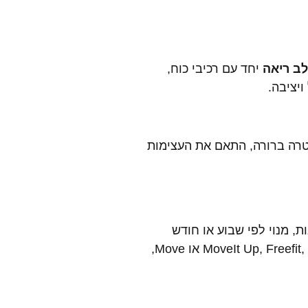
יחד עם רכיבי כוח,
יציבה.
ים. קבע לעצמך מטרה ברורה, התאם את העצימות
א התחייבות, מנוי לפי שבוע או חודש
בודד, מנויים הכוללים חוגים או רק חדר כושר – הכל בהתאמה לאורח החיים. ניתן להצטרף דרך אפליקציות כמו MoveIt Up, Freefit, Maccabi או Move,