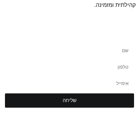
קהילתית ומזמינה.
שאלות נוספות? צרו איתנו קשר
שליחה
TLV Gym Club
חדר כושר תל אביב