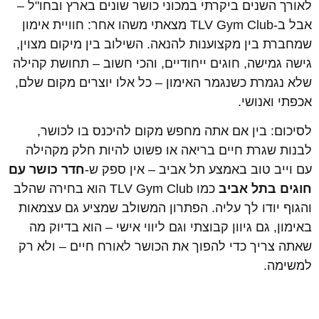
לאורך השנים ביקרתי במכוני כושר שונים בארץ ובחו"ל –
אבל ב-TLV Gym Club מצאתי משהו אחר: חוויית אימון
שמחברת בין מקצוענות להנאה. השילוב בין מיקום מצוין,
גישה גמישה, חוגים ייחודיים, והכי חשוב – תחושת קהילה
שלא נגמרת כשנגמר האימון – כל אלו יוצרים מקום שלם,
אכפתי ואנושי.
לסיכום: בין אם אתה מחפש מקום להיכנס בו לכושר,
לבנות שגרת חיים בריאה או פשוט להיות חלק מקהילה
עם וייב טוב באמצע תל אביב – אין ספק ש-
חדר כושר עם
חוגים בתל אביב
כמו TLV Gym Club הוא בחירה שהלב
והגוף יודו לך עליה. הפתרון המשולב שמציע גם עצמאות
באימון, גם גיוון קבוצתי וגם ליווי אישי – הוא בדיוק מה
שאתה צריך כדי להפוך את הכושר לאורח חיים – ולא רק
למשימה.