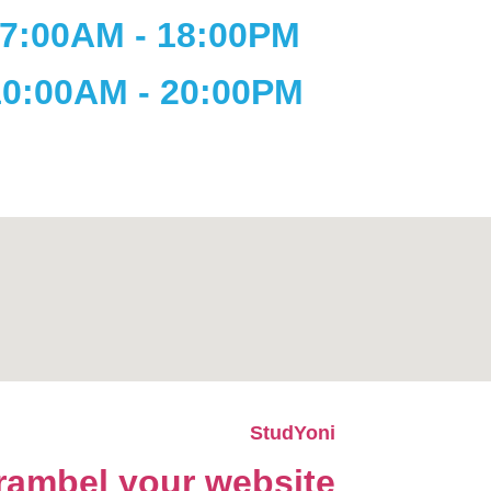
07:00A
10:00
StudYoni
rambel your website