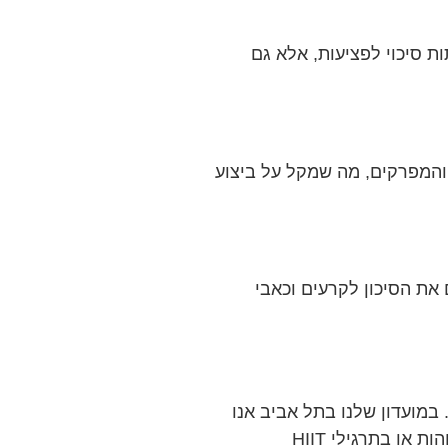
ת סיכוי לפציעות, אלא גם
והמפרקים, מה שמקל על ביצוע
את הסיכון לקרעים וכאבי
 במועדון שלנו בתל אביב אנו
רואים את זה בכל יום – מתאמנים שמקפידים על מתיחות חווים שיפור ממשי בביצועים, בין אם מדובר בהרמות משקל גבוהות או בתרגילי HIIT