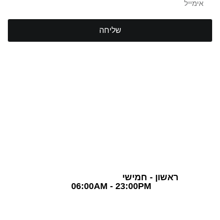
שליחה
TLV Gym Club
חדר כושר תל אביב
03-5757870
שעות פעילות
ראשון - חמישי
06:00AM - 23:00PM