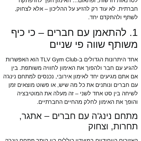
לסדנאות חדשות, ופתאום… האימון הפך להרפתקה
חברתית. לא עוד רק להזיע על ההליכון – אלא לצחוק,
לשתף ולהתקדם יחד.
1. להתאמן עם חברים – כי כיף
משותף שווה פי שניים
אחד היתרונות הגדולים ב-TLV Gym Club הוא האפשרות
להגיע עם חבר ולהפוך את האימון לחוויה משותפת. בין
אם אתם מגיעים יחד לאימון אירובי, נכנסים למתחם נינג'ה
עם חברים ונותנים את כל מה שיש, או פשוט מוצאים זמן
לשיחה בין סט אחד לשני – זה מעלה את המוטיבציה
והופך את האימון לחלק מהחיים החברתיים.
מתחם נינג'ה עם חברים – אתגר,
תחרות, וצחוק
האזורים הייחודיים במועדון כוללים בין היתר מתחם נינג'ה