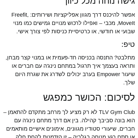
גישה נוחה מכל כיוון
אפשר להיכנס דרך מגוון אפליקציות ושירותים: Freefit,
MoveIt, מכבי – ואפילו לרכוש מנויים גמישים כמו מנוי
שבועי או חודשי, או כרטיסיית כניסות לפי צורך אישי.
טיפ:
מתלבט? התנסה בכניסה חד-פעמית או במנוי קצר מבחן,
ותראה בעצמך איך תרגול במתחם נינג'ה עם חברים או
שיעור Empower בערב יכולים לשדרג את שגרת היום
שלך.
לסיכום: הכושר כמפגש
TLV Gym Club לא רק מציע לך מרחב מתקדם להתאמן –
הוא בונה סביבך קהילה. בין אם דרך מתחם נינג'ה עם
חברים, שיעורי סטודיו מגוונים, אימונים אישיים מותאמים
או סתם רגע מנוחה בגלריה – זו הזדמנות לקחת חלק