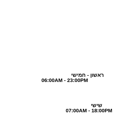
TLV Gym Club
חדר כושר תל אביב
03-5757870
שעות פעילות
ראשון - חמישי
06:00AM - 23:00PM
שישי
07:00AM - 18:00PM