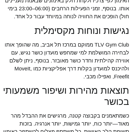
האימון לפי צרכיו ולקחת חלק באימונים שבאמת מעניינים
אותו. בנוסף, זמני הפעילות הרחבים (06:00–23:00 בימי
חול) הופכים את החוויה לנוחה במיוחד עבור כל אחד.
נגישות ונוחות מקסימלית
TLV Gym Club ממוקם במרכז תל אביב, מה שהופך אותו
לבחירה המושלמת למי שמחפש מועדון כושר נגיש, עם
אווירה קהילתית וחדר כושר מאובזר. בנוסף, ניתן לשלם
ולהיכנס למועדון בקלות דרך אפליקציות כמו MoveIt,
Freefit, ואפילו מכבי.
תוצאות מהירות ושיפור משמעותי
בכושר
כשמתאמנים בקבוצה קטנה, מרגישים את ההבדל מהר
מאוד—יותר כוח, יותר גמישות, יותר אנרגיה. בזכות
תשומת הלב האישית, כל משתתף מצליח להשתפר באימון